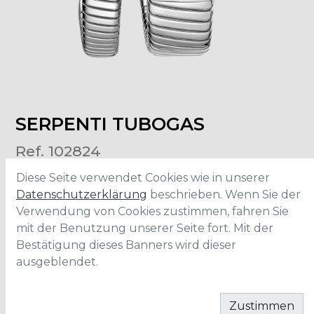
SERPENTI TUBOGAS
Ref. 102824
Diese Seite verwendet Cookies wie in unserer
Grösse
:
35mm
Datenschutzerklärung
beschrieben. Wenn Sie der
Material
:
Edelstahl
Verwendung von Cookies zustimmen, fahren Sie
Wasserdichtigkeit
:
30 Meter
mit der Benutzung unserer Seite fort. Mit der
Bestätigung dieses Banners wird dieser
ausgeblendet.
IN DEN WARENKORB
Zustimmen