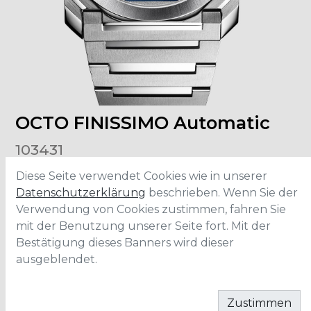
OCTO FINISSIMO Automatic
103431
Diese Seite verwendet Cookies wie in unserer
Grösse
:
40mm
Datenschutzerklärung
beschrieben. Wenn Sie der
Material
:
Edelstahl
Verwendung von Cookies zustimmen, fahren Sie
Wasserdichtigkeit
:
100 Meter
mit der Benutzung unserer Seite fort. Mit der
Bestätigung dieses Banners wird dieser
ausgeblendet.
IN DEN WARENKORB
Zustimmen