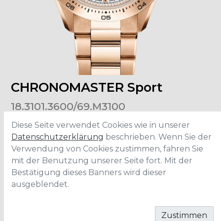
CHRONOMASTER Sport
18.3101.3600/69.M3100
Diese Seite verwendet Cookies wie in unserer
Grösse
:
41mm
Datenschutzerklärung
beschrieben. Wenn Sie der
Material
:
Roségold
Verwendung von Cookies zustimmen, fahren Sie
Wasserdichtigkeit
:
10 ATM
mit der Benutzung unserer Seite fort. Mit der
Bestätigung dieses Banners wird dieser
ausgeblendet.
IN DEN WARENKORB
Zustimmen