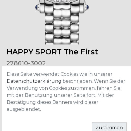
HAPPY SPORT The First
278610-3002
Diese Seite verwendet Cookies wie in unserer
Grösse
:
33mm
Datenschutzerklärung
beschrieben. Wenn Sie der
Material
:
Edelstahl
Verwendung von Cookies zustimmen, fahren Sie
Wasserdichtigkeit
:
30 Meter
mit der Benutzung unserer Seite fort. Mit der
Bestätigung dieses Banners wird dieser
ausgeblendet.
CONTACT
Zustimmen