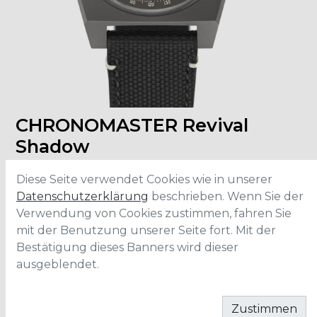
CHRONOMASTER Revival
Shadow
97.T384.4061/21.C822
Diese Seite verwendet Cookies wie in unserer
Datenschutzerklärung
beschrieben. Wenn Sie der
Verwendung von Cookies zustimmen, fahren Sie
Grösse
:
37mm
Material
:
Titanium
mit der Benutzung unserer Seite fort. Mit der
Armband
:
Schwarzer Cordura
Bestätigung dieses Banners wird dieser
Wasserdichtigkeit
:
5 ATM
ausgeblendet.
IN DEN WARENKORB
Zustimmen