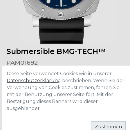
Submersible BMG-TECH™
PAM01692
Diese Seite verwendet Cookies wie in unserer
Grösse
:
47mm
Datenschutzerklärung
beschrieben. Wenn Sie der
Material
:
BMG-Tech™
Verwendung von Cookies zustimmen, fahren Sie
Wasserdichtigkeit
:
300 Meter
Uhrwerk
:
P.9010
mit der Benutzung unserer Seite fort. Mit der
Bestätigung dieses Banners wird dieser
ausgeblendet.
IN DEN WARENKORB
Zustimmen