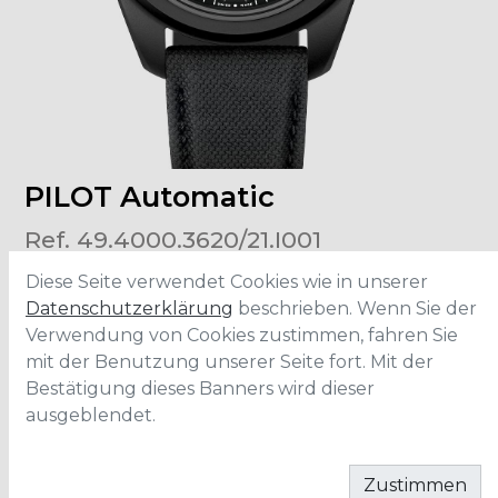
PILOT Automatic
Ref. 49.4000.3620/21.I001
Diese Seite verwendet Cookies wie in unserer
Datenschutzerklärung
beschrieben. Wenn Sie der
Verwendung von Cookies zustimmen, fahren Sie
Grösse
:
40mm
Material
:
Keramik
mit der Benutzung unserer Seite fort. Mit der
Wasserdichtigkeit
:
10 ATM
Bestätigung dieses Banners wird dieser
Uhrwerk
:
El Primero
ausgeblendet.
IN DEN WARENKORB
Zustimmen